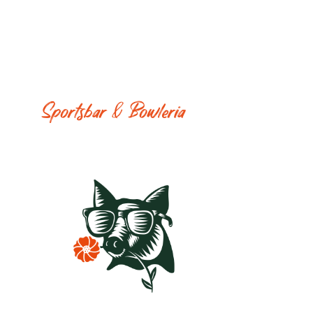
Vinbaren
Restaurangen
Napolitansk Pizza
Sportsbar & Bowleria
Event